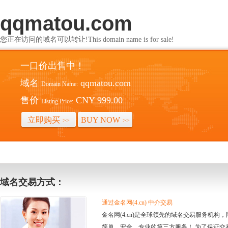
qqmatou.com
您正在访问的域名可以转让!This domain name is for sale!
一口价出售中！
域名
qqmatou.com
Domain Name:
售价
CNY 999.00
Listing Price:
立即购买
BUY NOW
>>
>>
域名交易方式：
通过金名网(4.cn) 中介交易
金名网(4.cn)是全球领先的域名交易服务机
简单、安全、专业的第三方服务！ 为了保证交