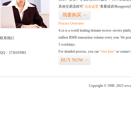
具体交易流程可
“点击这里”
查看或咨询support@
我要购买
>>
Process Overview:
4.cn is a world leading domain escrow service plat
million RMB transaction volume every year. We promi
联系我们
5 workdays.
For detailed process, you can
“visit here”
or contact
QQ：2726103981
BUY NOW
>>
Copyright © 1998 -2025 www